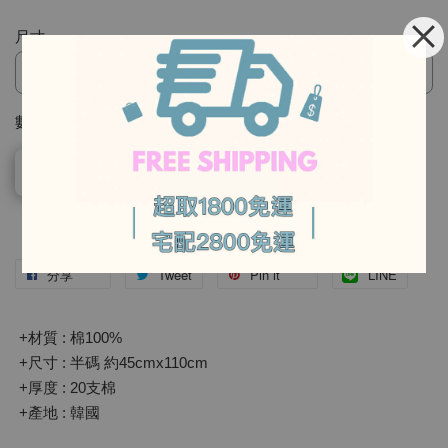
尺寸
-
數量
售完
-
分享
Tweet
Pin it
LINE
+材質 : 棉100%
+尺寸 : 半碼 約45cmx110cm
+厚度 : 20支棉
+產地 : 韓國