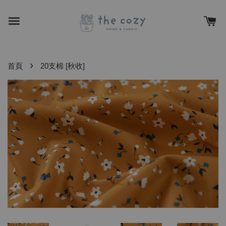
›
首頁
20支棉 [秋收]