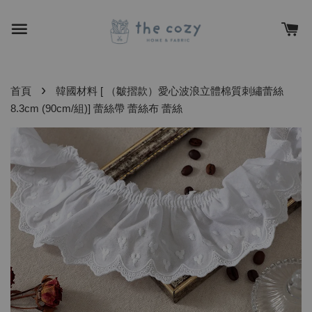
›
首頁
韓國材料 [ （皺摺款）愛心波浪立體棉質刺繡蕾絲
8.3cm (90cm/組)] 蕾絲帶 蕾絲布 蕾絲