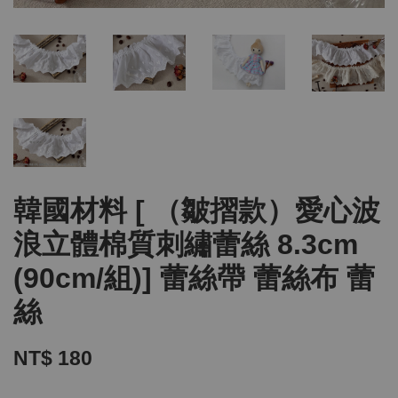
韓國材料 [ （皺摺款）愛心波
浪立體棉質刺繡蕾絲 8.3cm
(90cm/組)] 蕾絲帶 蕾絲布 蕾
絲
NT$ 180