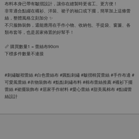
布料本身已帶有皺摺設計，讓你在縫製時更省工、更方便！
非常適合點綴在襯衫、洋裝、裙子的袖口或下擺，簡單加上這條蕾
絲，整體風格立刻加分 ✨
不只服飾裝飾，還能應用在手作小物、收納包、手提袋、窗簾、各
類布套等，也是居家佈置的好幫手！
📏 購買數量1 = 蕾絲布90cm 
下標多件數量不連接
#刺繡皺褶蕾絲 #白色蕾絲布 #圓點刺繡 #皺摺棉質蕾絲 #手作布邊 #
可愛風蕾絲 #衣物裝飾布 #點點刺繡布料 #棉布蕾絲推薦 #襯衫下擺
蕾絲 #裙擺裝飾布 #居家手作材料 #愛心蕾絲 #甜美風棉布 #點綴蕾
絲設計