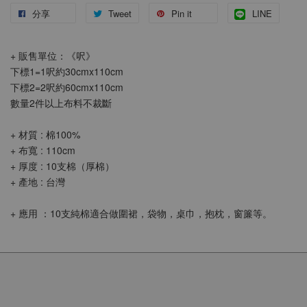
分享
Tweet
Pin it
LINE
+ 販售單位：《呎》
下標1=1呎約30cmx110cm
下標2=2呎約60cmx110cm
數量2件以上布料不裁斷
+ 材質 : 棉100%
+ 布寬 : 110cm
+ 厚度 : 10支棉（厚棉）
+ 產地 : 台灣
+ 應用 ：10支純棉適合做圍裙，袋物，桌巾，抱枕，窗簾等。