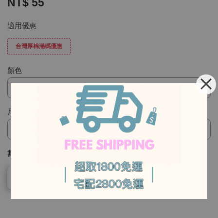
NT$ 55
適用優惠
台灣厚棉滿碼優惠
顏色
尺寸
-
-
數量
售完