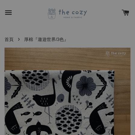
›
首頁
厚棉『遨遊世界/3色』