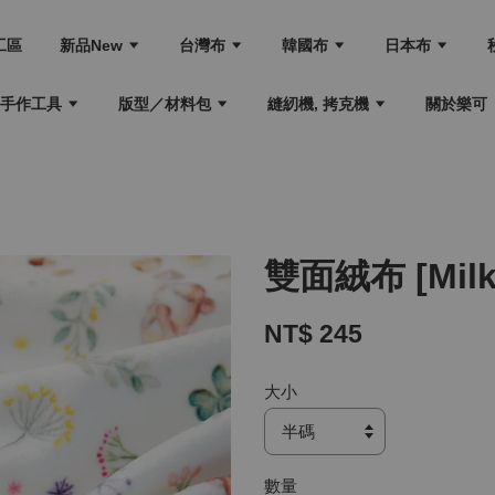
工區
新品New
台灣布
韓國布
日本布
手作工具
版型／材料包
縫紉機, 拷克機
關於樂可
雙面絨布 [Milky
NT$ 245
大小
數量