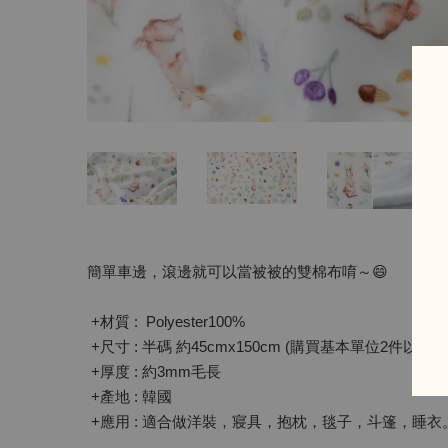
簡單車邊，滾邊就可以當被被的雙棉布唷～😄
+材質 : Polyester100%
+尺寸 : 半碼 約45cmx150cm (購買基本單位2件
+厚度 : 約3mm毛長
+產地 : 韓國
+應用 : 適合做洋裝，寢具，抱枕，毯子，斗篷，睡衣