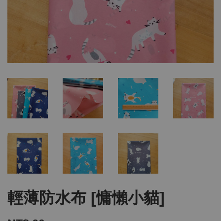
輕薄防水布 [慵懶小貓]