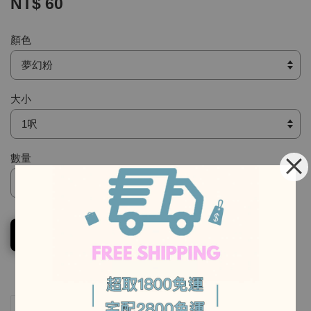
NT$ 60
顏色
大小
數量
-
加入購物車
-
分享
Tweet
Pin it
LINE