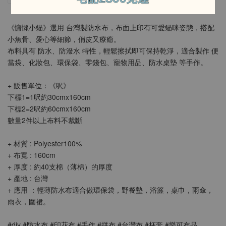
《慵懶小貓》選用 台灣製防水布，布面上印有可愛貓咪姿態，搭配
小魚骨、愛心等細節，俏皮又療癒。
布料具有 防水、防潑水 特性，輕鬆擦拭即可保持乾淨，適合製作 便
當袋、化妝包、環保袋、零錢包、寵物用品、防水桌墊 等手作。
+ 販售單位：《呎》
下標1=1呎約30cmx160cm
下標2=2呎約60cmx160cm
數量2件以上布料不裁斷
+ 材質 : Polyester100%
+ 布寬 : 160cm
+ 厚度 : 約40支棉（薄棉）的厚度
+ 產地 : 台灣
+ 應用 ：輕薄防水布適合做環保袋，野餐墊，浴簾，桌巾，雨傘，
雨衣，圍裙。
#diy #防水布 #印花布 #手作 #拼布 #台灣布 #杯套 #樂可布品