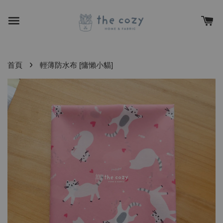
›
首頁
輕薄防水布 [慵懶小貓]