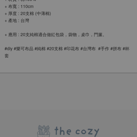
+ 布寬 : 110cm
+ 厚度 : 20支棉 (中薄棉)
+ 產地 : 台灣
+ 應用 : 20支純棉適合做紅包袋，袋物，桌巾，門簾。
#diy #樂可布品 #純棉 #20支棉 #印花布 #台灣布  #手作 #拼布 #杯
套