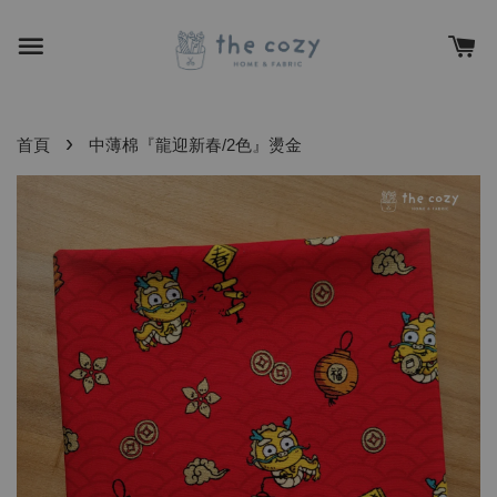
›
首頁
中薄棉『龍迎新春/2色』燙金