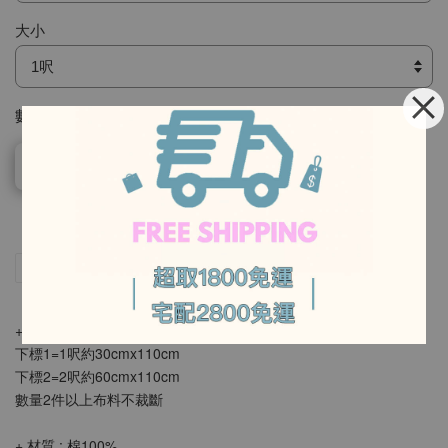
大小
數量
售完
-
-
分享
Tweet
Pin it
LINE
+ 販售單位：《呎》
下標1=1呎約30cmx110cm
下標2=2呎約60cmx110cm
數量2件以上布料不裁斷
+ 材質 : 棉100%