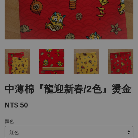
中薄棉『龍迎新春/2色』燙金
NT$ 50
顏色