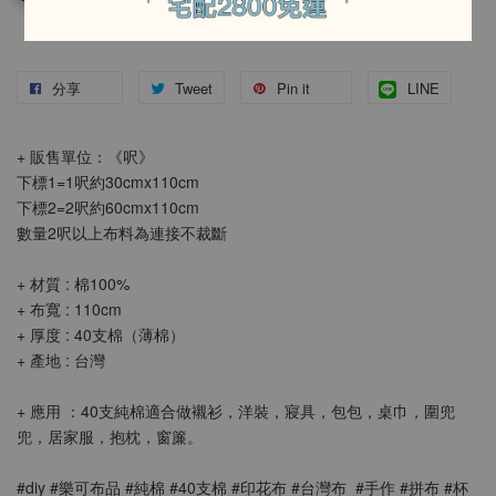
分享
Tweet
Pin it
LINE
+ 販售單位：《呎》
下標1=1呎約30cmx110cm
下標2=2呎約60cmx110cm
數量2呎以上布料為連接不裁斷
+ 材質 : 棉100%
+ 布寬 : 110cm
+ 厚度 : 40支棉（薄棉）
+ 產地 : 台灣
+ 應用 ：40支純棉適合做襯衫，洋裝，寢具，包包，桌巾，圍兜
兜，居家服，抱枕，窗簾。
#diy #樂可布品 #純棉 #40支棉 #印花布 #台灣布  #手作 #拼布 #杯