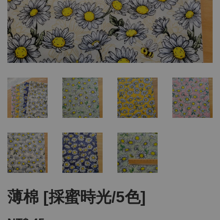
薄棉 [採蜜時光/5色]