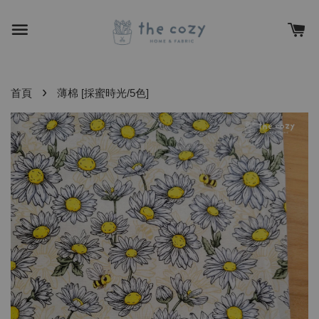
›
首頁
薄棉 [採蜜時光/5色]