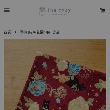
›
首頁
厚棉 [貓咪花園/3色] 燙金