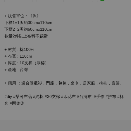
+ 販售單位：《呎》
下標1=1呎約30cmx110cm
下標2=2呎約60cmx110cm
數量2件以上布料不裁斷
+ 材質 : 棉100%
+ 布寬 : 110cm
+ 厚度 : 10支棉（厚棉）
+ 產地 : 台灣
+ 應用 ：適合做襯衫，門簾，包包，桌巾，居家服，抱枕，窗簾。
#diy #樂可布品 #純棉 #30支棉 #印花布 #台灣布  #手作 #拼布 #杯
套 #圍兜兜