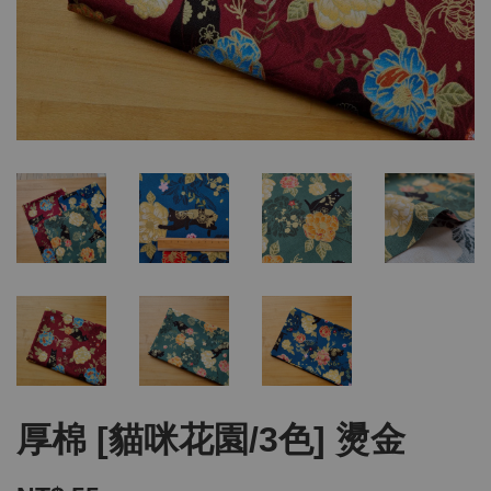
厚棉 [貓咪花園/3色] 燙金