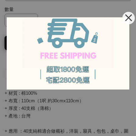
數量
-
加入購物車
-
分享
Tweet
Pin it
LINE
+ 材質 : 棉100%
+ 布寬 : 110cm（1呎 約30cmx110cm）
+ 厚度 : 40支棉（薄棉）
+ 產地 : 台灣
+ 應用 ：40支純棉適合做襯衫，洋裝，寢具，包包，桌巾，圍