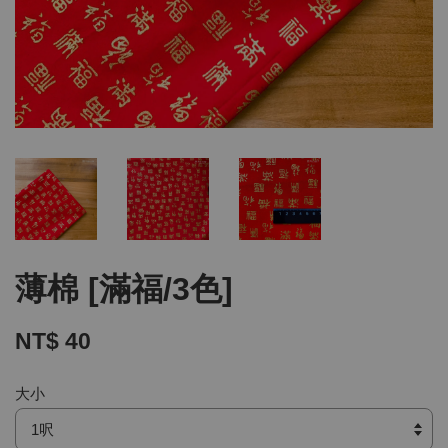
薄棉 [滿福/3色]
NT$ 40
大小