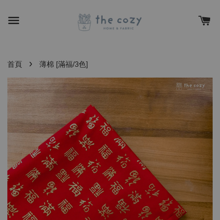
›
首頁
薄棉 [滿福/3色]