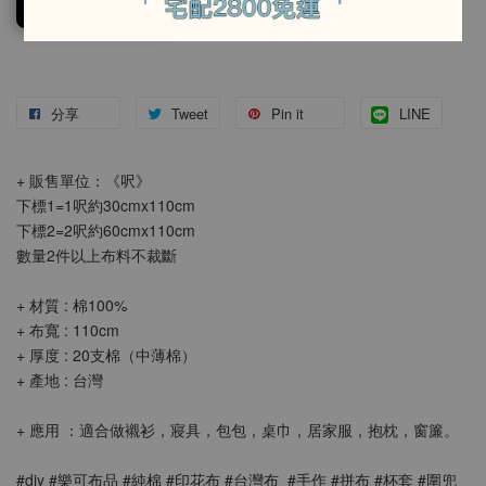
加入購物車
分享
Tweet
Pin it
LINE
+ 販售單位：《呎》
下標1=1呎約30cmx110cm
下標2=2呎約60cmx110cm
數量2件以上布料不裁斷
+ 材質 : 棉100%
+ 布寬 : 110cm
+ 厚度 : 20支棉（中薄棉）
+ 產地 : 台灣
+ 應用 ：適合做襯衫，寢具，包包，桌巾，居家服，抱枕，窗簾。
#diy #樂可布品 #純棉 #印花布 #台灣布  #手作 #拼布 #杯套 #圍兜