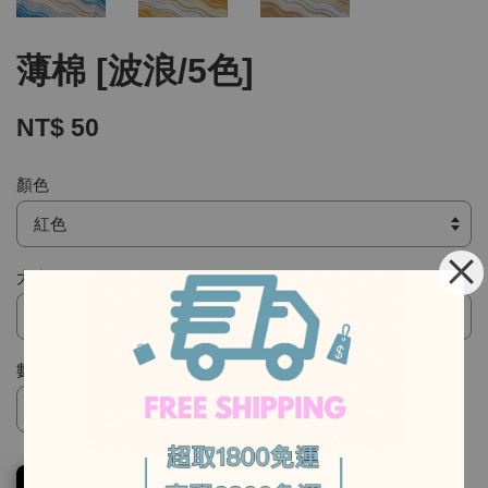
薄棉 [波浪/5色]
NT$ 50
顏色
大小
-
數量
-