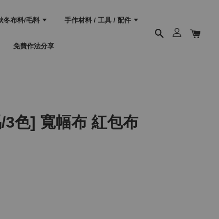
秋冬布料/毛料
手作材料 / 工具 / 配件
免費作法分享
/3色] 寬幅布 紅包布