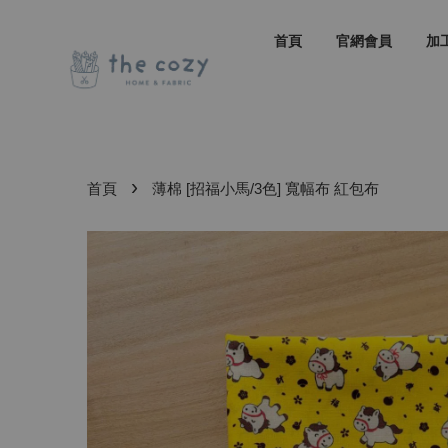
首頁
官網會員
加
›
首頁
薄棉 [招福小馬/3色] 寬幅布 紅包布