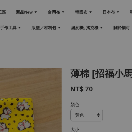
工區
新品New
台灣布
韓國布
日本布
手作工具
版型／材料包
縫紉機, 拷克機
關於樂可
薄棉 [招福小馬
NT$ 70
顏色
大小