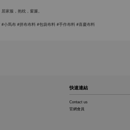
，居家服，抱枕，窗簾。
 #小馬布 #拼布布料 #包袋布料 #手作布料 #喜慶布料
快速連結
Contact us
官網會員