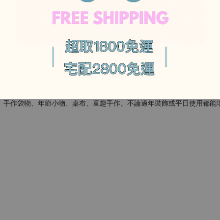
-
搭配吉祥花紋，寓意平安順利、好運連連。
、手作袋物、年節小物、桌布、童趣手作。不論過年裝飾或平日使用都能