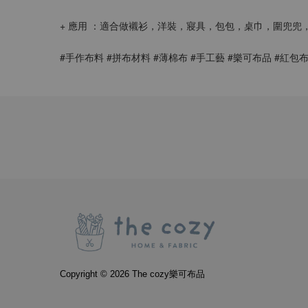
+ 應用 ：適合做襯衫，洋裝，寢具，包包，桌巾，圍兜兜
#手作布料 #拼布材料 #薄棉布 #手工藝 #樂可布品 #紅包布
Copyright © 2026 The cozy樂可布品