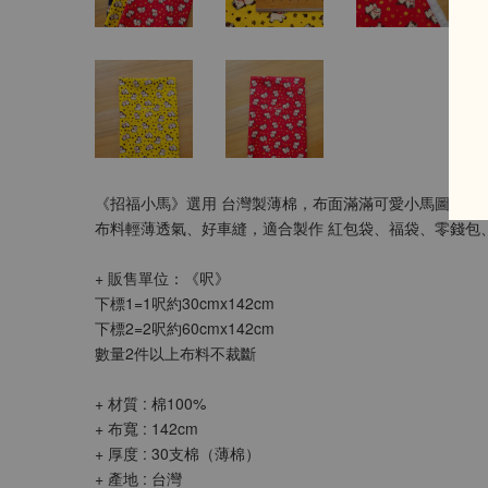
《招福小馬》選用 台灣製薄棉，布面滿滿可愛小馬圖案，
布料輕薄透氣、好車縫，適合製作 紅包袋、福袋、零錢包
+ 販售單位：《呎》
下標1=1呎約30cmx142cm
下標2=2呎約60cmx142cm
數量2件以上布料不裁斷
+ 材質 : 棉100%
+ 布寬 : 142cm
+ 厚度 : 30支棉（薄棉）
+ 產地 : 台灣