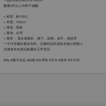
數量2件以上布料不裁斷
+ 材質 : 棉100%
+ 布寬 : 140cm
+ 厚度 : 厚棉
+ 產地 : 台灣
+ 應用 ：適合做襯衫，褲子，袋物，桌巾，抱枕等
＊牛仔布屬於重色布料，洗滌時請與淺色衣物分開哦☺️
洗滌會有色落現象屬於正常情況
#diy #樂可布品 #純棉 #台灣布 #手作 #拼布 #牛仔布