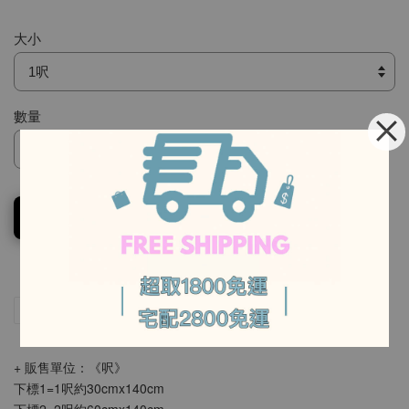
大小
數量
-
加入購物車
-
分享
Tweet
Pin it
LINE
+ 販售單位：《呎》
下標1=1呎約30cmx140cm
下標2=2呎約60cmx140cm