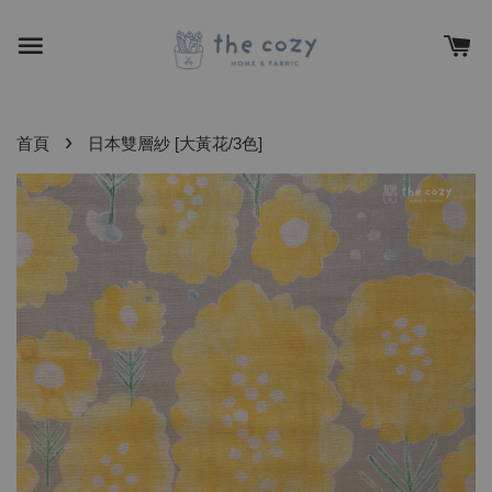
›
首頁
日本雙層紗 [大黃花/3色]