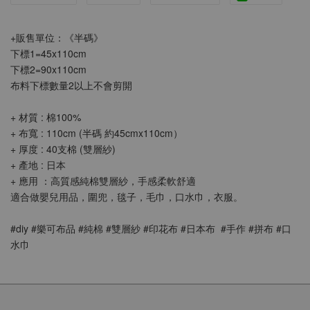
+販售單位：《半碼》
下標1=45x110cm
下標2=90x110cm
布料下標數量2以上不會剪開
+ 材質 : 棉100%
+ 布寬 : 110cm (半碼 約45cmx110cm） 
+ 厚度 : 40支棉 (雙層紗)
+ 產地 : 日本
+ 應用 ：高質感純棉雙層紗，手感柔軟舒適
適合做嬰兒用品，圍兜，毯子，毛巾，口水巾，衣服。
#diy #樂可布品 #純棉 #雙層紗 #印花布 #日本布  #手作 #拼布 #口
水巾