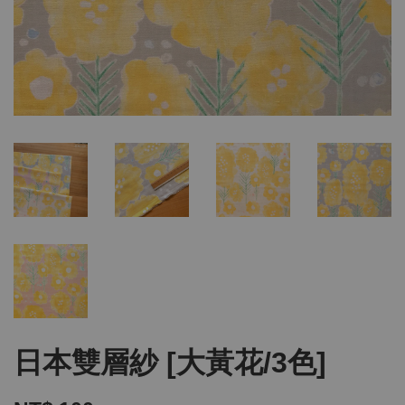
日本雙層紗 [大黃花/3色]