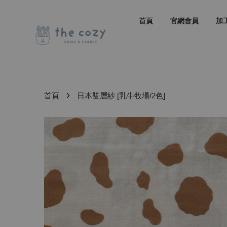
首頁
官網會員
加
›
首頁
日本雙層紗 [乳牛牧場/2色]