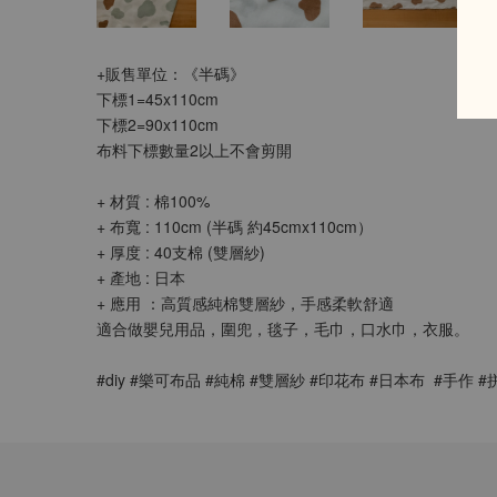
+販售單位：《半碼》
下標1=45x110cm
下標2=90x110cm
布料下標數量2以上不會剪開
+ 材質 : 棉100%
+ 布寬 : 110cm (半碼 約45cmx110cm） 
+ 厚度 : 40支棉 (雙層紗)
+ 產地 : 日本
+ 應用 ：高質感純棉雙層紗，手感柔軟舒適
適合做嬰兒用品，圍兜，毯子，毛巾，口水巾，衣服。
#diy #樂可布品 #純棉 #雙層紗 #印花布 #日本布  #手作 