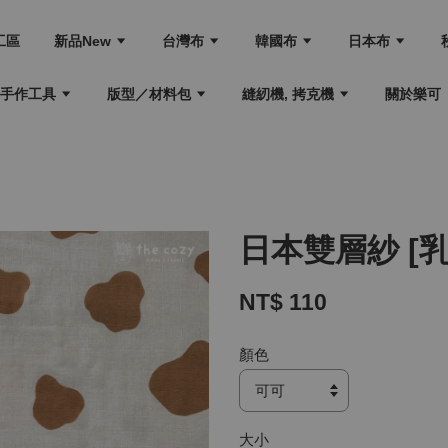
工區
新品New
台灣布
韓國布
日本布
手作工具
版型／材料包
縫紉機, 拷克機
關於樂可
日本雙層紗 [乳
NT$ 110
顏色
大小