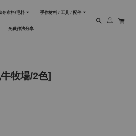
秋冬布料/毛料
手作材料 / 工具 / 配件
免費作法分享
牛牧場/2色]