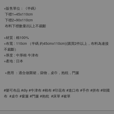
+販售單位：《半碼》
 下標1=45x110cm
 下標2=90x110cm
 布料下標數量2以上不裁斷
+材質 : 棉100%
+布寬 : 110cm （半碼 約45cmx110cm)(購買2件以上，布料為連接
不裁斷）
+厚度 : 
中厚棉 牛津布
+產地 : 日本
 +應用 ：適合做圍裙，
袋物，桌巾，抱枕，門簾
#樂可布品 #diy #牛津布 #棉布 #印花布 #進口布 #手作 #拼布 #韓國
布  #桌巾 #窗簾 #門簾 #抱枕  #床單 #被單