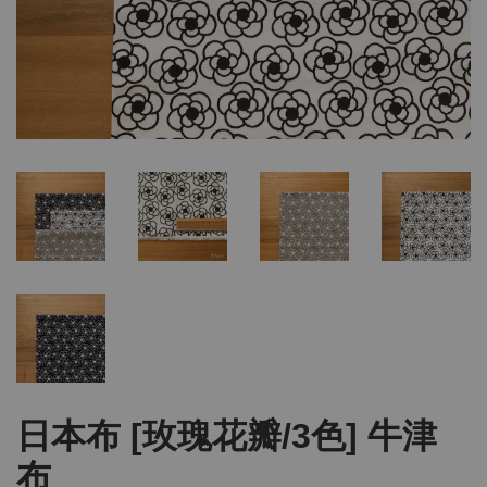
日本布 [玫瑰花瓣/3色] 牛津
布