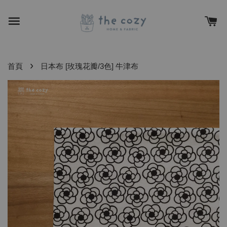
›
首頁
日本布 [玫瑰花瓣/3色] 牛津布