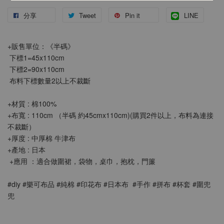
分享
Tweet
Pin it
LINE
+販售單位：《半碼》
 下標1=45x110cm
 下標2=90x110cm
 布料下標數量2以上不裁斷
+材質 : 棉100%
+布寬 : 110cm （半碼 約45cmx110cm)(購買2件以上，布料為連接
不裁斷）
+厚度 : 
中厚棉 牛津布
+產地 : 日本
 +應用 ：適合做圍裙，袋物，桌巾，抱枕，門簾
#diy #樂可布品 #純棉 #印花布 #日本布  #手作 #拼布 #杯套 #圍兜
兜