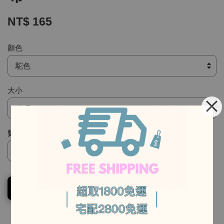
NT$ 165
顏色
大小
數量
-
-
加入購物車