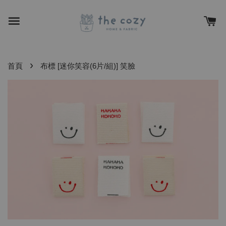
›
首頁
布標 [迷你笑容(6片/組)] 笑臉