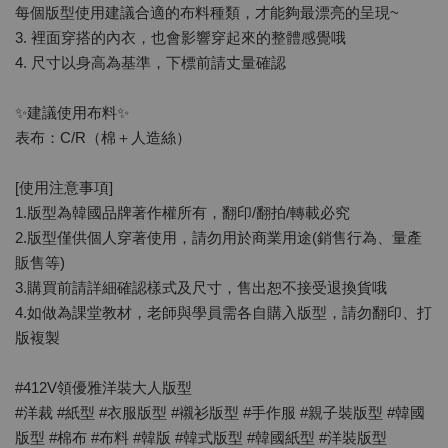
每個版型使用建議合適的布料種類，才能夠最漂亮的呈現~
3. 裡面穿搭的內衣，也會影響穿起來的整體感覺哦
4. 尺寸以身高為基準，下標前請丈量確認
✨建議使用布料✨
表布：C/R（棉＋人造絲）
[使用注意事項]
1.版型為韓國品牌著作權所有，翻印/翻拍/轉載必究
2.版型僅供個人穿著使用，請勿用於商業用途(銷售行為、量產
販售等)
3.購買前請詳細確認樣式及尺寸，售出恕不接受退換貨哦
4.如做為課堂教材，老師與學員需各自購入版型，請勿翻印、打
版複製
#412V領優雅洋裝大人版型
#洋裁 #紙型 #衣服版型 #襯衫版型 #手作服 #親子裝版型 #韓國
版型 #棉布 #布料 #韓版 #韓式版型 #韓國紙型 #洋裝版型