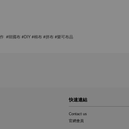
  #韓國布 #DIY #棉布 #拼布 #樂可布品
快速連結
Contact us
官網會員