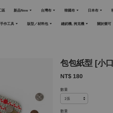
工區
新品New
台灣布
韓國布
日本布
手作工具
版型／材料包
縫紉機, 拷克機
關於樂可
包包紙型 [小口
NT$ 180
數量
數量