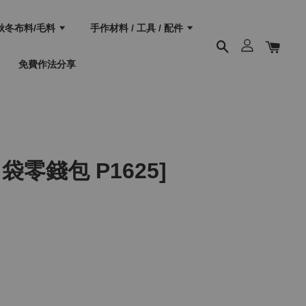
秋冬布料/毛料
手作材料 / 工具 / 配件
免費作法分享
袋零錢包 P1625]