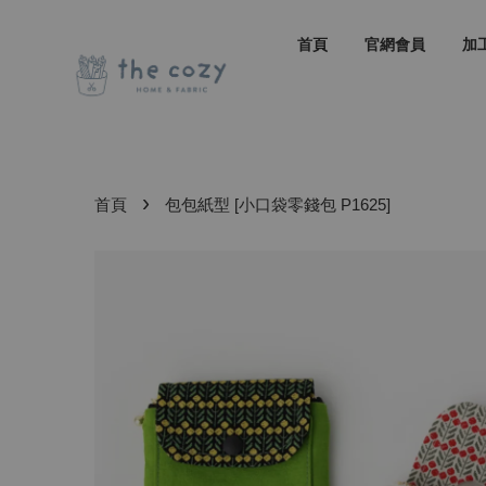
首頁
官網會員
加
›
首頁
包包紙型 [小口袋零錢包 P1625]