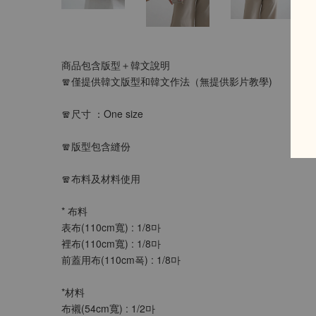
商品包含版型＋韓文說明
🧣僅提供韓文版型和韓文作法（無提供影片教學)
🧣尺寸 ：One size
🧣版型包含縫份
🧣布料及材料使用
* 布料
表布(110cm寬) : 1/8마
裡布(110cm寬) : 1/8마
前蓋用布(110cm폭) : 1/8마
*材料
布襯(54cm寬) : 1/2마