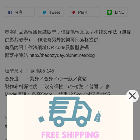
分享
Tweet
Pin it
LINE
🌸本商品為韓國原裝版型，僅提供韓文版型和韓文作法（無提
供影片教學），作法會另外於樂可部落格提供!
商品內附上作法網址QR code及版型密碼
部落格連結 http://thecozyday.pixnet.net/blog
版型尺寸 ： 身高85-145
合身度 ：緊身／合身／👉一般／寬鬆
製作布料彈性度 ： 沒有彈性／👉稍微 ／普通 ／ 多
Model資訊 : 身高94cm， 體重12.5kg／試穿尺寸95
－－－－－－－－－－－－－－－－－－－－－－－－－
✨建議使用布料✨
-
表布：彈性布