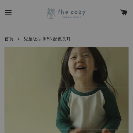
›
首頁
兒童版型 [K53.配色長T]