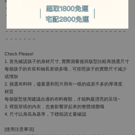
-
🌸需要的用布量（大幅寬的布料為基準）
＊表布：－
＊其他材料：－
－－－－－－－－－－－－－－－－－－－－－－－－－－－
－－－－－－－
Check Please!
1. 首先確認孩子的身材尺寸, 實際測量後與版型比較再挑選尺寸
每個孩子的衣長和袖長差很多哦，可按照孩子的實際尺寸減少
或增加
2. 挑選布料時，儘量選和照片用布一樣的或差不多的厚薄度、
材質
每個版型使用建議合適的布料種類，才能夠最漂亮的呈現~
3. 裡面穿搭的內衣，也會影響穿起來的整體感覺哦
4. 尺寸以身高為基準，下標前請丈量確認
[使用注意事項]