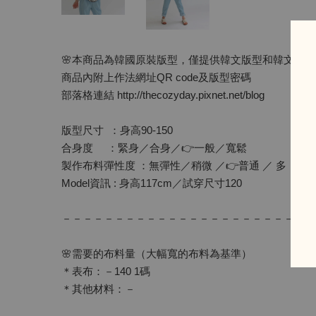
🌸本商品為韓國原裝版型，僅提供韓文版型和韓文作
商品內附上作法網址QR code及版型密碼
部落格連結 http://thecozyday.pixnet.net/blog
版型尺寸 ：身高90-150
合身度 ：緊身／合身／👉一般／寬鬆
製作布料彈性度 ：無彈性／稍微 ／👉普通 ／ 多
Model資訊 : 身高117cm／試穿尺寸120
－－－－－－－－－－－－－－－－－－－－－－－－
🌸需要的布料量（大幅寬的布料為基準）
＊表布：－140 1碼
＊其他材料：－