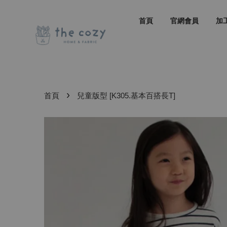
首頁
官網會員
加
›
首頁
兒童版型 [K305.基本百搭長T]