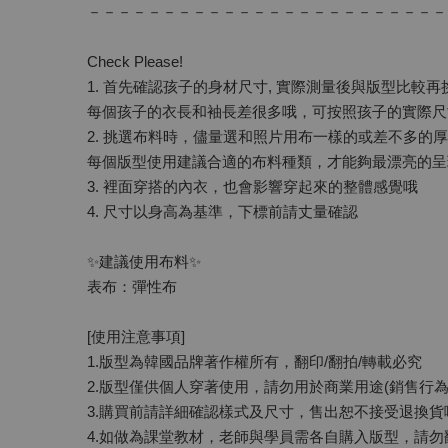
－－－－－－－－－－－－－－－－－－－－－－－－
Check Please!
1. 首先確認孩子的身材尺寸, 實際測量後與版型比較再
每個孩子的衣長和袖長差很多哦，可按照孩子的實際尺
2. 挑選布料時，儘量選和照片用布一樣的或差不多的
每個版型使用建議合適的布料種類，才能夠最漂亮的呈
3. 裡面穿搭的內衣，也會影響穿起來的整體感覺哦
4. 尺寸以身高為基準，下標前請丈量確認
✨建議使用布料✨
表布：彈性布
[使用注意事項]
1.版型為韓國品牌著作權所有，翻印/翻拍/轉載必究
2.版型僅供個人穿著使用，請勿用於商業用途(銷售行為
3.購買前請詳細確認樣式及尺寸，售出恕不接受退換貨
4.如做為課堂教材，老師與學員需各自購入版型，請勿