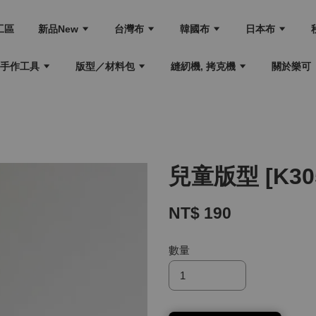
工區
新品New
台灣布
韓國布
日本布
手作工具
版型／材料包
縫紉機, 拷克機
關於樂可
兒童版型 [K3
NT$ 190
數量