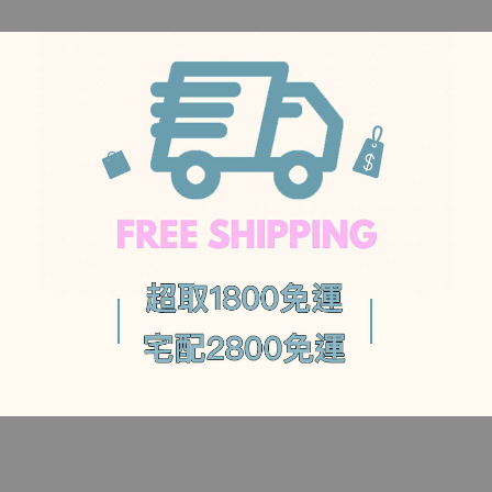
法（無提供影片教學），作法會另外於樂可部落格提供!
-
-
－