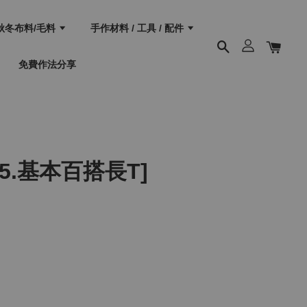
秋冬布料/毛料
手作材料 / 工具 / 配件
免費作法分享
05.基本百搭長T]