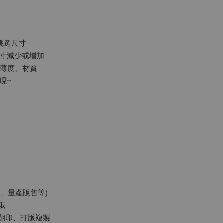
挑選尺寸
寸減少或增加
厚薄度、材質
現~
、量產販售等)
哦
翻印、打版複製