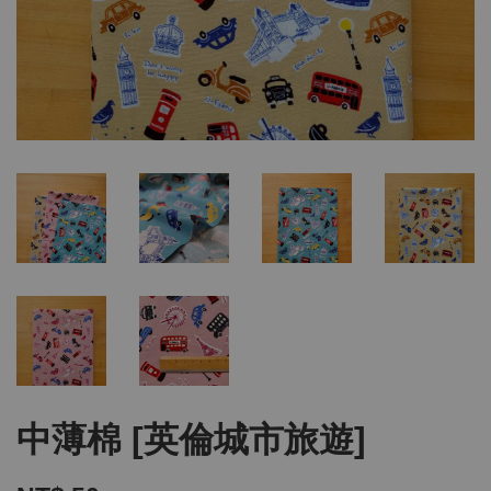
中薄棉 [英倫城市旅遊]