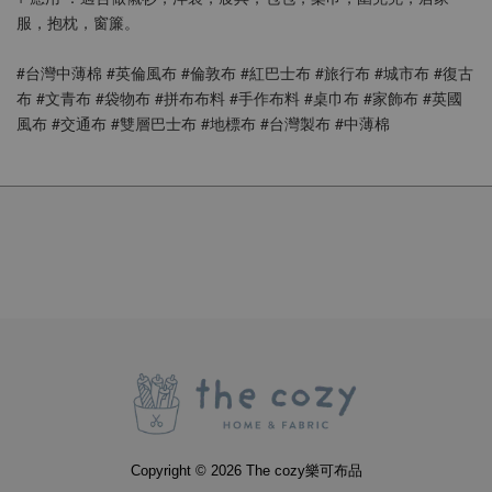
服，抱枕，窗簾。
#台灣中薄棉 #英倫風布 #倫敦布 #紅巴士布 #旅行布 #城市布 #復古
布 #文青布 #袋物布 #拼布布料 #手作布料 #桌巾布 #家飾布 #英國
風布 #交通布 #雙層巴士布 #地標布 #台灣製布 #中薄棉
Copyright © 2026 The cozy樂可布品