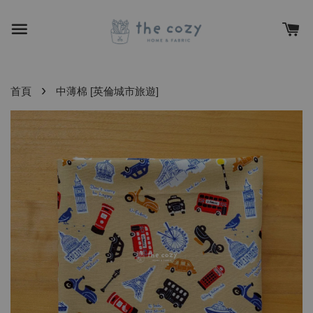
›
首頁
中薄棉 [英倫城市旅遊]