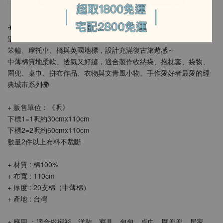
✈️ 來一場浪漫的英倫之旅！
這款布料以倫敦城市元素為主題，包含紅色雙層巴士、電話亭、大
笨鐘、摩托車、橋與英國地標，設計充滿復古旅遊感～
中薄棉質地柔軟、透氣又好縫，適合製作收納袋、抱枕套、袋物、
圍兜、桌巾、拼布作品、衣物與文青風小物。手作愛好者最愛的經
典城市系列🌍
+ 販售單位：《呎》
下標1=1呎約30cmx110cm
下標2=2呎約60cmx110cm
數量2件以上布料不裁斷
+ 材質 : 棉100%
+ 布寬 : 110cm
+ 厚度 : 20支棉（中薄棉）
+ 產地 : 台灣
+ 應用 ：適合做襯衫，洋裝，寢具，包包，桌巾，圍兜兜，居家