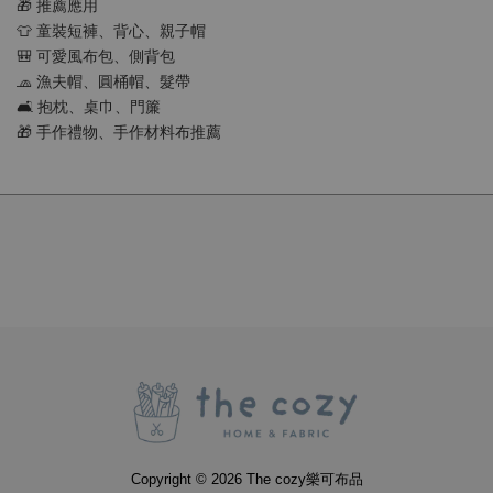
🎁 推薦應用
👕 童裝短褲、背心、親子帽
🎒 可愛風布包、側背包
🧢 漁夫帽、圓桶帽、髮帶
🛋 抱枕、桌巾、門簾
🎁 手作禮物、手作材料布推薦
Copyright © 2026 The cozy樂可布品