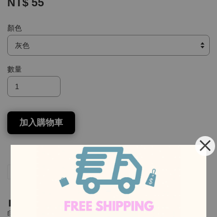
NT$ 55
顏色
數量
加入購物車
分享
Tweet
Pin it
LINE
-
❚ 幾何迷彩 ❚
印花設計：
-