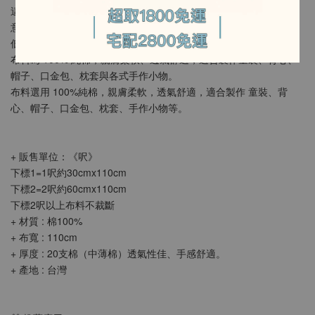
這款「幾何迷彩」以切面幾何構成迷彩效果，保留經典迷彩的遮掩
意象，並加入亮色跳色點綴。灰黃像城市反光，綠橘如山林呼吸，
低調但充滿個性。
布料為 100% 純棉，親膚柔軟、透氣舒適，適合製作童裝、背心、
帽子、口金包、枕套與各式手作小物。
布料選用 100%純棉，親膚柔軟，透氣舒適，適合製作 童裝、背
心、帽子、口金包、枕套、手作小物等。
+ 販售單位：《呎》
下標1=1呎約30cmx110cm
下標2=2呎約60cmx110cm
下標2呎以上布料不裁斷
+ 材質 : 棉100%
+ 布寬 : 110cm
+ 厚度 : 20支棉（中薄棉）透氣性佳、手感舒適。
+ 產地 : 台灣