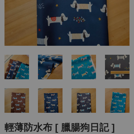
輕薄防水布 [ 臘腸狗日記 ]