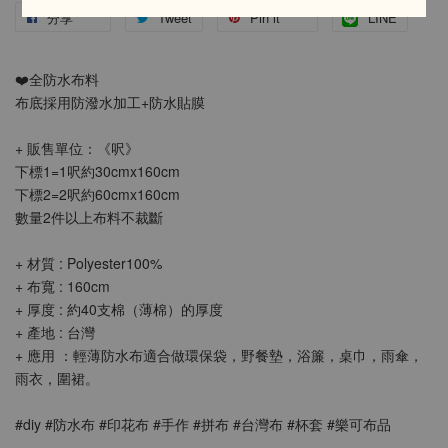
分享
Tweet
Pin it
LINE
❤️全防水布料
布底採用防潑水加工+防水貼膜
+ 販售單位：《呎》
下標1=1呎約30cmx160cm
下標2=2呎約60cmx160cm
數量2件以上布料不裁斷
+ 材質 : Polyester100%
+ 布寬 : 160cm
+ 厚度 : 約40支棉（薄棉）的厚度
+ 產地 : 台灣
+ 應用 ：輕薄防水布適合做環保袋，野餐墊，浴簾，桌巾，雨傘，
雨衣，圍裙。
#diy #防水布 #印花布 #手作 #拼布 #台灣布 #杯套 #樂可布品