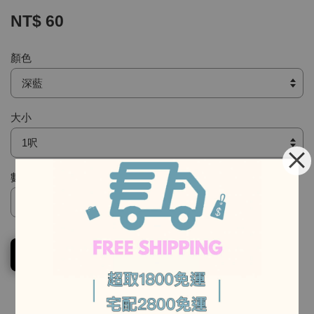
NT$ 60
顏色
大小
數量
-
加入購物車
-