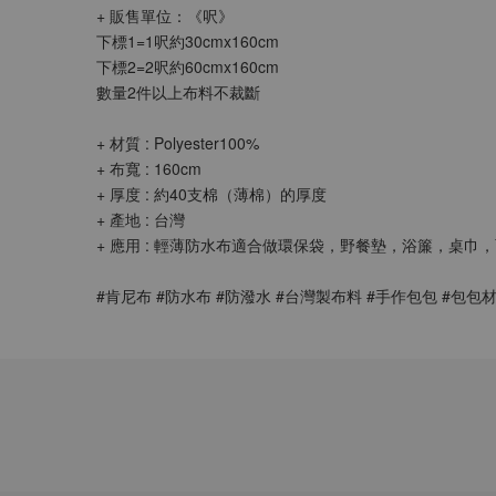
+ 販售單位：《呎》
下標1=1呎約30cmx160cm
下標2=2呎約60cmx160cm
數量2件以上布料不裁斷
+ 材質 : Polyester100%
+ 布寬 : 160cm
+ 厚度 : 約40支棉（薄棉）的厚度
+ 產地 : 台灣
+ 應用 : 輕薄防水布適合做環保袋，野餐墊，浴簾，桌巾
#肯尼布 #防水布 #防潑水 #台灣製布料 #手作包包 #包包材