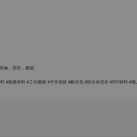
，雨傘，雨衣，圍裙。
料 #耐磨布料 #工作圍裙 #手作底材 #帆布包 #防水肯尼布 #DIY材料 #