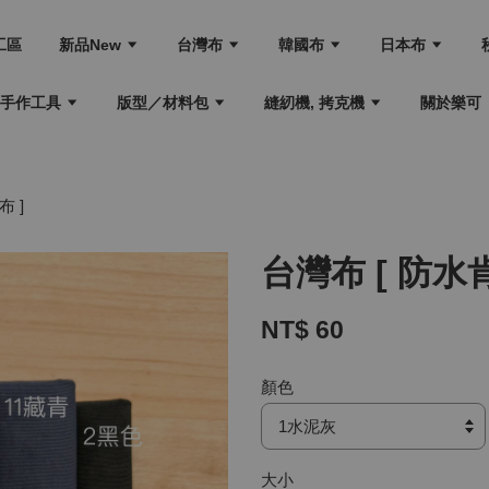
工區
新品New
台灣布
韓國布
日本布
手作工具
版型／材料包
縫紉機, 拷克機
關於樂可
布 ]
台灣布 [ 防水
NT$ 60
顏色
大小