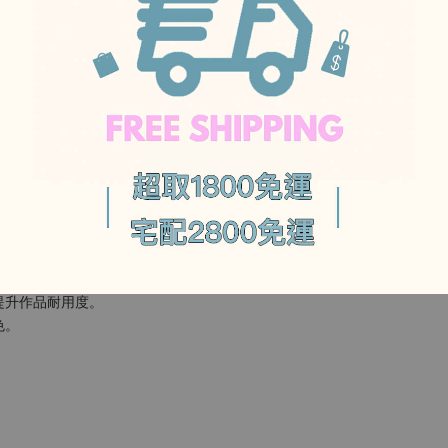
-
-
品即使不貼襯也能維持漂亮的外型。
外出的包款。
提升作品耐用度。
色。