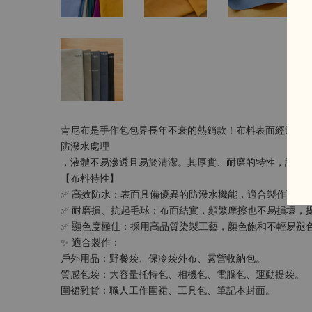
肯尼布是手作包包界長年不衰的熱銷款！布料表面經過
防潑水處理
，液體不易滲透且易於清潔。其厚實、耐磨的特性，讓作
【布料特性】
✅ 高效防水：表面具備優異的防潑水機能，適合製作雨天
✅ 耐磨損、抗起毛球：布面結實，頻繁摩擦也不易損壞，
✅ 顯色度極佳：採用高品質染製工藝，顏色飽和不輕易褪
✨ 適合製作：
戶外用品：野餐袋、保冷袋外布、露營收納包。
質感包袋：大容量托特包、相機包、電腦包、運動提袋。
圍裙雜貨：職人工作圍裙、工具包、筆記本封面。