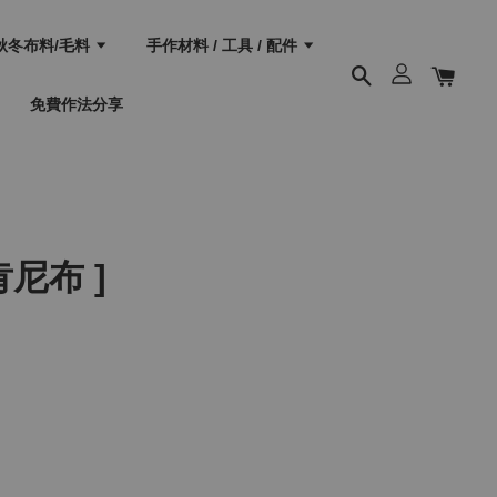
秋冬布料/毛料
手作材料 / 工具 / 配件
免費作法分享
肯尼布 ]