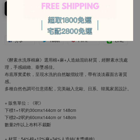
加入購物車
-
分享
Tweet
Pin it
LINE
《酵素水洗厚棉麻》選用棉+麻+人造絲混紡材質，經酵素水洗處
理，手感細緻、垂墜感佳。
布底厚實柔軟，呈現水洗的自然皺摺紋理，帶有淡淡霧面古著質
感。
多種自然色調可任意搭配，完美融入北歐、日系、韓風家居設計。
+ 販售單位：《呎》
下標1=1呎約30cmx144cm or 148cm
下標2=2呎約60cmx144cm or 148cm
數量2件以上布料不裁斷
+ 材質 : 54%棉+12%麻+34%人造絲(木漿纖維)