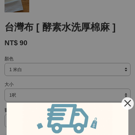
台灣布 [ 酵素水洗厚棉麻 ]
NT$ 90
顏色
大小
數量
-