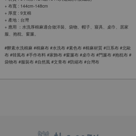
+ 布寬 : 144cm-148cm
+ 厚度 : 9支棉
+ 產地 : 台灣
+ 應用 ：水洗厚棉麻適合做洋裝、袋物、帽子、寢具、桌巾、居家
服、抱枕、窗簾。
#酵素水洗棉麻 #棉麻布 #水洗布 #素色布 #棉麻材質 #日系布 #北歐
布 #韓風布 #手作布料 #家飾布 #窗簾布 #桌巾布 #門簾布 #抱枕布 #
袋物布 #服裝布 #自然風 #文青布 #防縮布 #台灣布