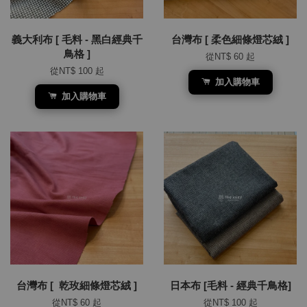
義大利布 [ 毛料 - 黑白經典千
台灣布 [ 柔色細條燈芯絨 ]
鳥格 ]
從
NT$ 60
起
從
NT$ 100
起
加入購物車
加入購物車
台灣布 [ 乾玫細條燈芯絨 ]
日本布 [毛料 - 經典千鳥格]
從
NT$ 60
起
從
NT$ 100
起