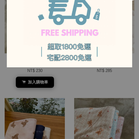
-
售完
-
刷毛布 [雙面刷毛布/5色]
雙面絨布 [小恐龍/2色]
NT$ 230
NT$ 285
加入購物車