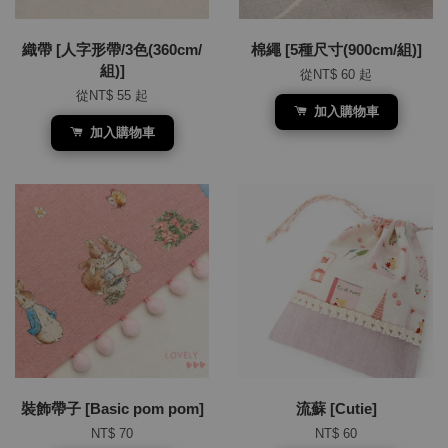
織帶 [人字形帶/3色(360cm/
棉繩 [5種尺寸(900cm/組)]
組)]
從
NT$ 60
起
從
NT$ 55
起
加入購物車
加入購物車
裝飾帶子 [Basic pom pom]
流蘇 [Cutie]
NT$ 70
NT$ 60