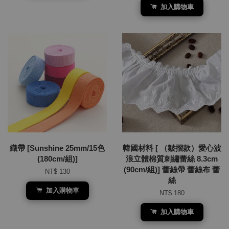
加入購物車
織帶 [Sunshine 25mm/15色
韓國材料 [ （皺摺款）愛心波
(180cm/組)]
浪立體棉質刺繡蕾絲 8.3cm
(90cm/組)] 蕾絲帶 蕾絲布 蕾
NT$ 130
絲
加入購物車
NT$ 180
加入購物車