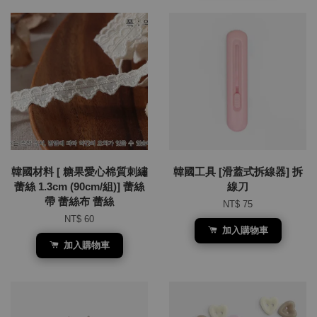
韓國材料 [ 糖果愛心棉質刺繡
韓國工具 [滑蓋式拆線器] 拆
蕾絲 1.3cm (90cm/組)] 蕾絲
線刀
帶 蕾絲布 蕾絲
NT$ 75
NT$ 60
加入購物車
加入購物車