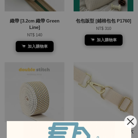
織帶 [3.2cm 織帶 Green
包包版型 [鋪棉包包 P1760]
Line]
NT$ 310
NT$ 140
加入購物車
加入購物車
織帶 [3.2cm 織帶 Double
韓國材料 [五金組合包/金色六
stitch]
種尺寸15mm～38mm]