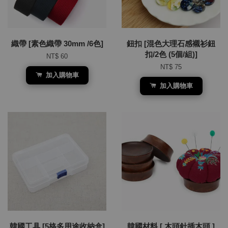
織帶 [素色織帶 30mm /6色]
鈕扣 [混色大理石感襯衫鈕
扣/2色 (5個/組)]
NT$ 60
NT$ 75
加入購物車
加入購物車
韓國工具 [5格多用途收納盒]
韓國材料 [ 木頭針插木頭 ]